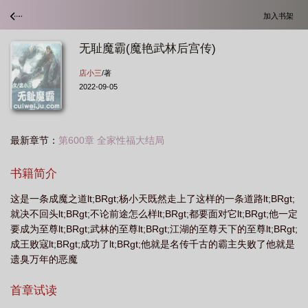
加入书架
无耻魔霸(魔艳武林后宫传)
店小三
/著
2022-09-05
最新章节：
第600章 全家性福大结局
书籍简介
这是一条成魔之道lt;BRgt;杨小天既然走上了这样的一条道路lt;BRgt;
就决不回头lt;BRgt;不论前途怎么样lt;BRgt;都要面对它lt;BRgt;他一定
要成为至尊lt;BRgt;武林的至尊lt;BRgt;江湖的至尊天下的至尊lt;BRgt;
成王败寇lt;BRgt;成功了lt;BRgt;他就是名传千古的霸主失败了他就是
遗臭万年的恶魔
首章试读