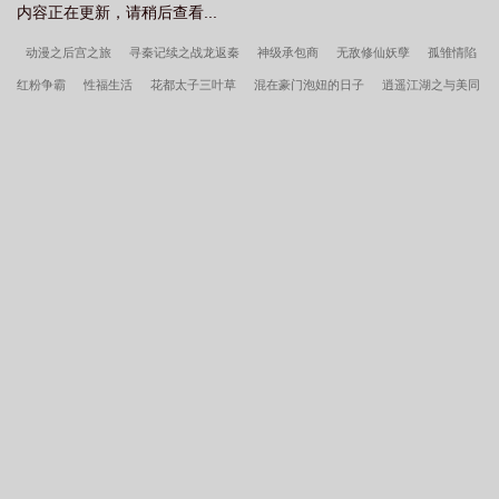
内容正在更新，请稍后查看...
动漫之后宫之旅
寻秦记续之战龙返秦
神级承包商
无敌修仙妖孽
孤雏情陷
红粉争霸
性福生活
花都太子三叶草
混在豪门泡妞的日子
逍遥江湖之与美同
行
山村情事
重生之圣途风流
春色无边纯瑟
民国军火商
年代末世女
我
有无数神剑
龙魂侠影
奶爸的主神餐厅
风流太子后宫
厂花情缘
机武风暴
唐人的餐桌
大唐傀儡医
野犬归笼by半醉山翁原著小说未删减
死亡万花筒by
西子绪txt笔趣阁
天地为臣小说by封灵三清
孩子谁爱生谁生，我勾帝心夺凤位
夜行少女
团宠幼崽爱护计划by凤箫声醉txt笔趣阁
团宠幼崽爱护计划by凤箫声醉
原著小说未删减
被觊觎的阴郁beta室友by钱兔txt笔趣阁