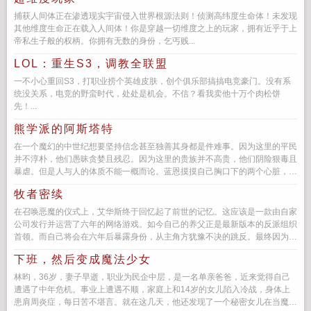
捕获人间体正在渗透现实宇宙侵入世界根源法则！侦测高纬度生命体！未发现
其他维度生命正在载入人间体！你是穿越一切维度之上的玩家，拥有近乎于上
帝私生子般的权柄。你拥有无数的身份，乞丐贱...
LOL：重生S3，调教全联盟
一不小心重回S3，打职业捞个英雄皮肤，创个俱乐部搞搞电竞豪门。没有系
统没关系，电竞的野蛮时代，处处是机会。不信？看我卖他十万个肉松饼
先！...
熊学派的阿斯塔特
在一个魔幻的中世纪想要坚持信念甚至独善其身都是件难事。因为这里的平民
并不淳朴，他们愚昧贪婪且残忍。因为这里的贵族并不高贵，他们阴险狠毒且
暴虐。但是人与人的体质不能一概而论。蓝恩摸摸自己胸口下的两个心脏，
三...
牧者密续
在召唤恶魔的仪式上，艾华斯终于回忆起了前世的记忆。这应该是一款由自家
公司发行并运营了六年的网络游戏。如今自己的养父正是最新版本的反派组织
首领。而自己将会在六年后暴露身份，从主角方犹豫不决的跳反。最终因为决
定替玩家...
下班，然后变成魔法少女
林昀，36岁，妻子早逝，职业为民企中层，是一名单亲爸爸，近来觉得自己
遭遇了中年危机。事业上遭遇不顺，家庭上和14岁的女儿陷入冷战，身体上
患肩周炎症，每日苦不堪言。就在这几天，他还发现了一个秘密女儿在当魔法