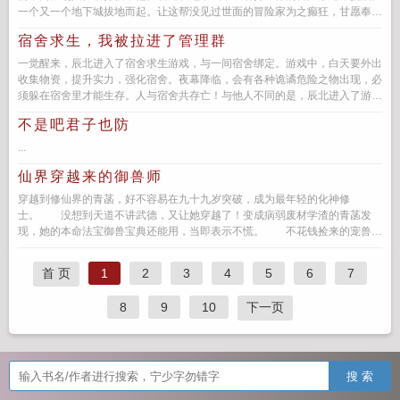
一个又一个地下城拔地而起。让这帮没见过世面的冒险家为之癫狂，甘愿奉上
一切。陈羽...
宿舍求生，我被拉进了管理群
一觉醒来，辰北进入了宿舍求生游戏，与一间宿舍绑定。游戏中，白天要外出
收集物资，提升实力，强化宿舍。夜幕降临，会有各种诡谲危险之物出现，必
须躲在宿舍里才能生存。人与宿舍共存亡！与他人不同的是，辰北进入了游戏
管理群。在这里，他可以窥探到...
不是吧君子也防
...
仙界穿越来的御兽师
穿越到修仙界的青菡，好不容易在九十九岁突破，成为最年轻的化神修
士。 没想到天道不讲武德，又让她穿越了！变成病弱废材学渣的青菡发
现，她的本命法宝御兽宝典还能用，当即表示不慌。 不花钱捡来的宠兽天
赋不高…...
首 页
1
2
3
4
5
6
7
8
9
10
下一页
搜 索