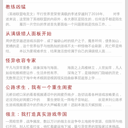
乡的…...
教练凶猛
（英雄联盟电竞文）平行世界里荣誉满载的李述穿越到了2016年。 对李
述来说，这里除了英雄联盟的内容外，各大赛区是陌生的，任何选手都是陌生
的。 履历一片空白的李述首先要面临一个问题那就是找份工作。...
从满级猎人面板开始
周伊恩穿越进游戏乐园中，成了偏僻山村的猎户之子。魔兽环伺，债务如山，
更糟的是，这个世界似乎与他熟知的游戏不太一样怪物不会刷新，死亡即是终
结。 本以为要艰难求生，结果激活曾经属于自己的满级猎人面…...
怪异收容专家
平凡与异常重叠，就像深海与海面。 海面之上高楼林立，人世如常，凡人
如齿轮般精密运作，生活井然有序。 深海之下，是颠倒的门隐秘的历史，
无数禁忌沉于海中奇术模因逆模因现实扭曲叙事层超形上学…...
公路求生，我有一个重生闺蜜
元桥目瞪口呆的看着视频通话中的闺蜜乔南夕，急切说着各种游戏攻略要点，
还没消化好闺蜜口中的 重生便听见一阵电子音响起。 欢迎来到公路求
生游戏视频通话中的乔南夕大声喊着元桥！进副本激活天赋技能，…...
领主：我打造真实游戏帝国
—黑暗世界，战争频发。数以万计的领主在这争夺土地抢夺资源。但陈羽与他
们不同。别人忙着打仗，他忙着建设地下城，吸引异世界的冒险家过来挑战。