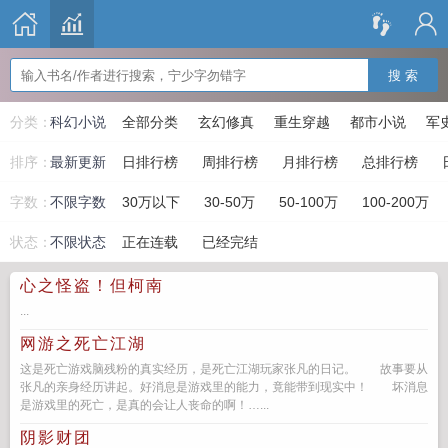
搜 索
分类：
科幻小说
全部分类
玄幻修真
重生穿越
都市小说
军
排序：
最新更新
日排行榜
周排行榜
月排行榜
总排行榜
字数：
不限字数
30万以下
30-50万
50-100万
100-200万
状态：
不限状态
正在连载
已经完结
心之怪盗！但柯南
...
网游之死亡江湖
这是死亡游戏脑残粉的真实经历，是死亡江湖玩家张凡的日记。 故事要从
张凡的亲身经历讲起。好消息是游戏里的能力，竟能带到现实中！ 坏消息
是游戏里的死亡，是真的会让人丧命的啊！…...
阴影财团