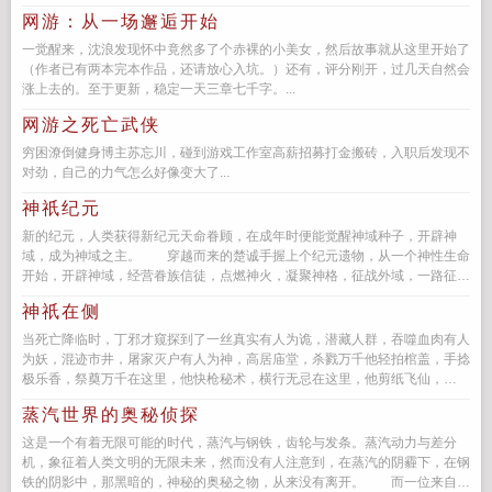
少女。以豆蔻之身，对抗非...
网游：从一场邂逅开始
一觉醒来，沈浪发现怀中竟然多了个赤裸的小美女，然后故事就从这里开始了
（作者已有两本完本作品，还请放心入坑。）还有，评分刚开，过几天自然会
涨上去的。至于更新，稳定一天三章七千字。...
网游之死亡武侠
穷困潦倒健身博主苏忘川，碰到游戏工作室高薪招募打金搬砖，入职后发现不
对劲，自己的力气怎么好像变大了...
神祇纪元
新的纪元，人类获得新纪元天命眷顾，在成年时便能觉醒神域种子，开辟神
域，成为神域之主。 穿越而来的楚诚手握上个纪元遗物，从一个神性生命
开始，开辟神域，经营眷族信徒，点燃神火，凝聚神格，征战外域，一路征服
无数…...
神祇在侧
当死亡降临时，丁邪才窥探到了一丝真实有人为诡，潜藏人群，吞噬血肉有人
为妖，混迹市井，屠家灭户有人为神，高居庙堂，杀戮万千他轻拍棺盖，手捻
极乐香，祭奠万千在这里，他快枪秘术，横行无忌在这里，他剪纸飞仙，
皮…...
蒸汽世界的奥秘侦探
这是一个有着无限可能的时代，蒸汽与钢铁，齿轮与发条。蒸汽动力与差分
机，象征着人类文明的无限未来，然而没有人注意到，在蒸汽的阴霾下，在钢
铁的阴影中，那黑暗的，神秘的奥秘之物，从来没有离开。 而一位来自异