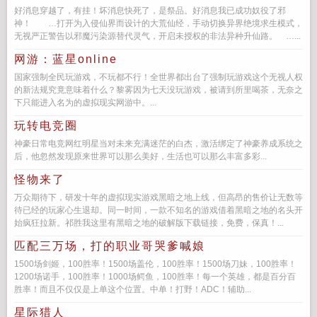
好消息穿越了，有挂！坏消息快死了，是祭品。好消息我已成功奴役了邪
神！ …打开为入侵仙界而设计的大荒仙经，手动切换异界绝境求生模式，
无视严正警告以邪魔污染源替代灵气，开启未授权的非法异种升仙路。 …...
网游：蓝星online
国家强制全民玩游戏，不玩都不行！全世界都出台了强制玩游戏这个无视人权
的新法规究竟意味着什么？黎雾因为七天没玩游戏，被请到所里喝茶，无奈之
下只能进入名为的虚拟现实网游中。...
玩转电竞圈
神豪日常电竞网红明星当对未来充满迷茫的白杰，激活绑定了神豪养成系统之
后，他忽然发现原来世界可以那么美好，生活也可以那么丰富多彩...
怪物来了
万众期待下，研发十年的虚拟现实游戏黑暗之地上线，但高昂的售价让无数等
待已经的玩家心生退却。同一时间，一款不知名的游戏借着黑暗之地的名头开
始疯狂拉新。祁胜我这里有黑暗之地的破解版下载链接，免费，保真！...
匹配三万场，打的职业哥哭爹喊娘
1500场剑姬，100胜率！1500场盖伦，100胜率！1500场刀妹，100胜率！
1200场诺手，100胜率！1000场鳄鱼，100胜率！每一个英雄，都是百分百
胜率！而且不仅仅是上单这个位置。中单！打野！ADC！辅助...
星际猎人