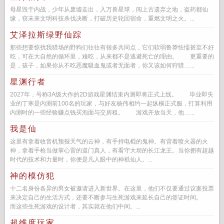
母星毁于内战，少年从废墟走出，入万兽星球，闯上古遗弃之地，盗药都仙
缘，窃未来文明科技杀伐决断，打破历史轮回宿命，重燃文明之火。...
艾泽拉斯绿野仙踪
那些想要惊扰我猎场的野狗们往往有很多共同点，它们软弱鲁莽怯懦甚至不好
吃，可在大自然的循环里，难吃，从来都不是逃避死亡的理由。 更重要的
是，孩子，如果你从不吃恶魔吸血鬼或者无面者，你又该如何狩猎…...
星渊行者
2027年，号称3A级大作的2D游戏星渊结束内测即将正式上线。 毕业即失
业的丁寒是内测前100名的玩家，与好友杨伟相约一起纵横正式服，打算利用
内测时的一些经验赚点钱买泡面与交房租。 游戏开放当天，他…...
我是仙
这里有拿着收音机预报天气的云神，有手持电棍的鬼神。有背着喷火器的火
神，拿着手枪当做掌心雷的道门真人，有看守大坝的长江龙王。当你拥有超越
时代的技术和力量时，你便是凡人眼中的神祇仙人。...
神的模仿犯
十二名身份各异的男女被邀请进入新世界。在这里，他们不仅要通过议案投票
来决定自己的生活方式，还要不断参与生死游戏来延长自己的签证时间。
而这些生死游戏的设计者，其实就在他们中间。...
超维度玩家