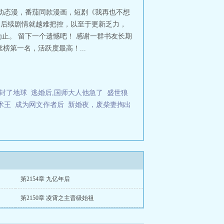
万亿舔狗金(系统)
我有九千万亿舔狗
说，动态漫，番茄同款漫画，短剧《我再也不想
徐乐乐最后怎么样了在一起了吗
我有
，后续剧情就越难把控，以至于更新乏力，
看漫画
我有九千万亿舔狗金抖音短剧
止。 留下一个遗憾吧！ 感谢一群书友长期
零
我有九千万亿舔狗金男主先和谁确
榜第一名，活跃度最高！...
狗金抖剧
我有九千万亿舔狗金 TXT 笔
我有九千万亿舔狗金赵钰琪演员
我有
千万亿舔狗金最新章节列表
我有九千
有九千万亿舔狗金 徐乐乐扮演者
我有
有九千万亿舔狗金txt免费
我有九千
封了地球
逃婚后,国师大人他急了
盛世狼
九千万亿舔狗金林飞加料版
我有九千
术王
成为网文作者后
新婚夜，废柴妻掏出
有九千万亿舔狗金陈远在线观看免费
原版
我有九千万亿舔狗金系统怎么来
万亿舔狗金漫画完结了吗
我有九千万
狗金剧场版
我有九千万亿舔狗金境界
有九千万亿舔狗金电视剧全集
我有九
整版
我有九千万亿舔狗金评价
我有
看一口气看完
我有九千万亿舔狗金陈
万亿舔狗金动漫免费观看全集
我有九
第2154章 九亿年后
是谁
我有九千万亿舔狗金实力等级分
第2150章 凌霄之主晋级始祖
我睡女人)作者 有何不可
我有九千万
看全集
我有九千万亿舔狗金演员赵玉
漫画免费观看全集
我有九千万亿百度