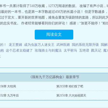
演员
我有九千万亿舔狗金(史上最富神豪)
我有九千万亿舔狗金加料版
我有九千
，本书一共累计取得了510万收藏，1273万阅读的数据。 改编了有声小
九千万亿舔狗金抖音短剧演员表
我有九千万亿备胎金林飞
我有九千万亿舔狗金
绩最好的一本书，也是第一本字数超过450万的长篇小说！ 但是字数越多
结局是什么
我有九千万亿舔狗金有多少个女主
我有九千万亿舔狗金漫画免费观
思过于宏大，重开新的世界地图，难免会重复升级剧情的套路，所以到此为
亿舔狗金短剧全集
我有九千万亿舔狗金小米儿扮演者
我有九千万亿舔狗金八
忠实书友。 作者经常能够看到你们的评论！ 感谢：“加更不能停！”粉丝
万亿舔狗金等级分布 漫画
我有九千万亿舔狗金免费抖音短剧
我有九千万亿舔
亿舔狗金男主拿一血是那章
我有九千万亿舔狗金林飞版
我有九千万亿备胎金
短剧电视剧
我有九千万亿舔狗金无广告
我有九千万亿舔狗金等级分布
我有九
阅读全文
减
我有九千万亿舔狗金男主背景
我有九千万亿舔狗金男主拿一血是谁拿的
我
漫画下拉式免费
我有九千万亿舔狗金TXT精校
我有九千万亿舔狗金真人短剧
我
的！
龙王赘婿
成为虫族万人迷女王
武神医婿
我的系统无限升级
我解
员
我有九千万亿舔狗金短剧在线观看
我有九千万亿舔狗金女演员扮演者
我有
抱抱
这个忍者太稳健了
玫瑰骑士与剑魔法
太平驸马
五绝谱
戮天记
魔
最喜欢的是谁
我有九千万亿舔狗金65
我有九千万亿舔狗金 漫画下拉式免费
我
妃
万亿舔狗金一血是什么时候
我有九千万亿舔狗金490章
我有九千万亿舔狗金
舔狗金梅花
我有九千万亿舔狗金 454章
我有九千万亿舔狗金2151集
我有九千
一血是哪章
我有九千万亿舔狗金金
我有九千万亿舔狗金 保安
我有九千万亿舔
千万亿舔狗金笔TXT
我有九千万亿舔狗金林飞
我有九千万亿舔狗金454章
我
剧免费观看完整
我有九千万亿舔狗金林飞TXT
我有九千万亿舔狗金抖音短剧完
《我有九千万亿舔狗金》最新章节
抖音短剧
我有九千万亿舔狗金抖音短剧大结局
我有九千万亿舔狗金漫画免费观
舔狗金男主是谁
开局被甩奖励万亿舔狗金
我有九千万亿舔狗金原本
我有九千
156章 大结局
第2155章 咱们投了吧
我有九千万亿舔狗金短剧演员有哪些?
我有九千万亿舔狗金陈远的第一个女人
152章 九万年后
第2151章 六大始祖团灭
狗金 txt
我有九千万亿舔狗金短剧在线观看全集
我有九千万亿舔狗金(系统帮
我泡妞小强网
我有九千万亿舔狗金等级划分
我有九千万亿舔狗金动态漫免费观
万亿舔狗金男主拿一血是
我有九千万亿舔狗金番茄第一
我有九千万亿舔狗金