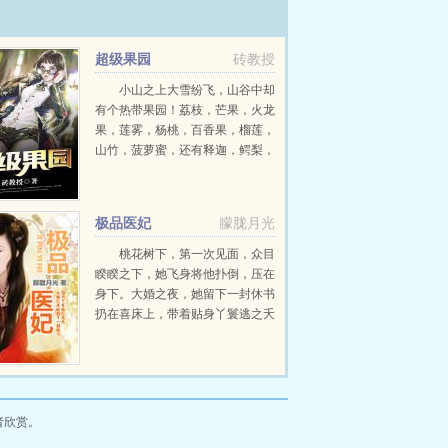
万亿舔狗金陈远短剧视频
我有九千万
阅读
我有九千万亿舔狗金漫画阅读
我
舔苟。陈远，一个普通的大三学生，开
超级果园
砖教授
产加起来怕也不到我的万分之一…我
小山之上大雪纷飞，山谷中却
有个热带果园！荔枝，芒果，火龙
果，莲雾，杨桃，百香果，榴莲，
山竹，菠萝蜜，还有释迦，鳄梨，
神秘果耕田种树遛狗架鹰，这就是
水果大王沈阳光的田园生活！...
极品医妃
朦胧月光
桃花树下，第一次见面，众目
睽睽之下，她飞身将他扑倒，压在
身下。大婚之夜，她留下一封休书
扔在喜床上，带着贴身丫鬟逃之夭
夭，气得某人暴走，誓要抓回落跑
的新娘，狠狠地折磨。凤云华，你
在敢给我逃跑，爷就找根绳子将你
栓起来，时时刻刻带在身边...
者欣赏。