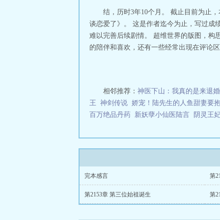
狗金短剧电视剧
结，历时3年10个月。 截止目前为止
金第454章
我有
谈恋爱了》。 这是作者迄今为止，写过成
九千万亿舔狗金
难以完善后续剧情。 超维世界的版图，构
陈远
我有九千万
的陪伴和喜欢，还有一些经常出现在评论区的
认关系
我有九千
趣阁
我有九千万
九千万亿舔狗金
万亿舔狗金未删
九千万亿舔狗金
相邻推荐：
神医下山：我真的是来退婚
万亿舔狗金男演
王
神剑传说
娇宠！陆先生的人鱼甜妻要
万亿舔狗金陈远
百万绝品丹药
新妖孽小仙医陆言
阴灵王
无弹窗
我有九千
的
我有九千万亿
亿舔狗金男主拿
都有哪些
我有九
千万亿舔狗金短
九千万亿舔狗金
远
我有九千万亿
完本感言
第2
千万亿舔狗金62
第2153章 第三位始祖诞生
第2
布
我有九千万亿舔
亿舔狗金系统帮
琪是谁
我有九千