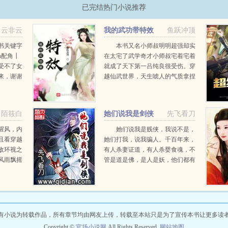
亿舔狗金女主是谁
我有九千万亿舔狗金(系统帮我睡女人) 有何不可
我有九千
已完结热门小说推荐
九千万亿舔狗金陈远的父亲是什么实力
我有九千万亿舔狗金漫画免费下拉式
金林飞夏芷梦
舔一个女神，你就是舔苟。舔一百个女神，一百个女神就是你的
白云非云
我的武功带特效
鱼跃冲顶
极舔苟系统，获得舔苟金九千万亿。九千万亿什么概念？大小马首富，他们总资
金
书关键字
本书又名小师叔明明超强却实
n配角┃
在太宅了武学奇才小师叔宅着宅着
受不了女
就成了天下第一吕纯良很受伤。穿
来，谢谢
越仙武世界，天生唬人的气质拿捏
该有的都
得死死的。天赋无双，惊骇世人。
死之前，
打出一掌，便...
..
陌筱白
她们说我是剑侠
先飞看刀
腥风，内
她们说我是贱侠，我说不是，
且看穿越
她们打我，说我骗人。千百年来，
敌环视之
有人杀妻证道，有人杀婴食魂，不
风雨飘摇
管是道是佛，是人是妖，他们都有
书皇上在
一个共同的追求，这个共同的追求
妃的故
是什么？美女？男主角小小声地
有魔法，
说。众人狂揍长生啊长...
有小说为转载作品，所有章节均由网友上传，转载至本站只是为了宣传本书让更多读
Copyright ©
官场小说网
All Rights Reserved.
网站地图