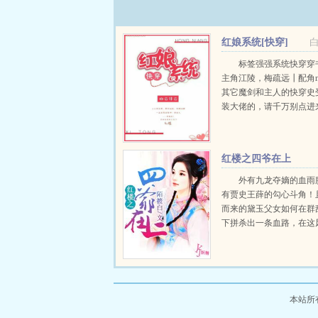
百科
我有九千万
亿舔狗金冷
我有
有九千万亿舔狗
红娘系统[快穿]
局被甩，觉醒终
有九千万亿舔狗
标签强强系统快穿穿
主角江陵，梅疏远┃配角
其它魔剑和主人的快穿史
装大佬的，请千万别点进
合作。（主角是个男的，
有，请别随意下结论）临
江陵绑定了一个红娘系统。.
红楼之四爷在上
外有九龙夺嫡的血雨
有贾史王薛的勾心斗角！
而来的黛玉父女如何在群
下拼杀出一条血路，在这
的年月中立足。筱白的新
下大清魔法师（康熙与成
事）已经发布，有宫斗，
有萌宠，坑品保证，...
本站所