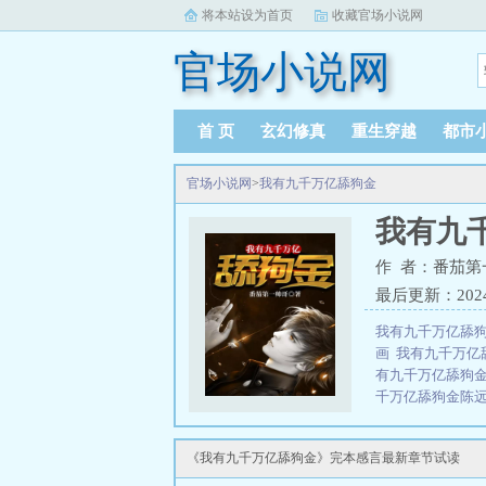
将本站设为首页
收藏官场小说网
官场小说网
首 页
玄幻修真
重生穿越
都市
官场小说网
>
我有九千万亿舔狗金
我有九
作 者：番茄第
最后更新：2024-0
我有九千万亿舔
画
我有九千万亿
有九千万亿舔狗
千万亿舔狗金陈
者
我有九千万亿舔
事
我有九千万亿
《我有九千万亿舔狗金》完本感言最新章节试读
TXT
我有九千万
舔狗金徐乐乐扮