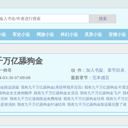
搜索
小说
军史小说
网游小说
科幻小说
灵异小说
言情小说
千万亿舔狗金
一帅哥
动 作：
加入书架
、
章节目录
3-30 07:08:08
最新章节：
完本感言
狗金陈远原版
我有九千万亿舔狗金(系统帮我开后宫)
我有九千万亿舔狗金 叶星
舔狗金女主推倒顺序
我有九千万亿舔狗金女演员
我有九千万亿舔狗金飞卢
我
金百科
我有九千万亿漫画陈远免费阅读
我有九千万亿舔狗金结局
我有九千万
远是谁演的
我有九千万亿舔狗金叶涵结局
我有九千万亿舔狗金陈远最后娶了
狗金1--292集
我有九千万亿舔狗金什么时候拿的一血
我有九千万亿舔狗金
舔狗金演员名单
我有九千万亿舔狗金主角介绍
我有九千万亿舔狗金短剧徐乐
亿舔狗金里的林止洛一血
我有九千万亿舔狗金差不多的
我有九千万亿舔狗金
演者是谁
我有九千万亿舔狗金短剧演员表
我有九千万亿舔狗金陈远TXT
我有九