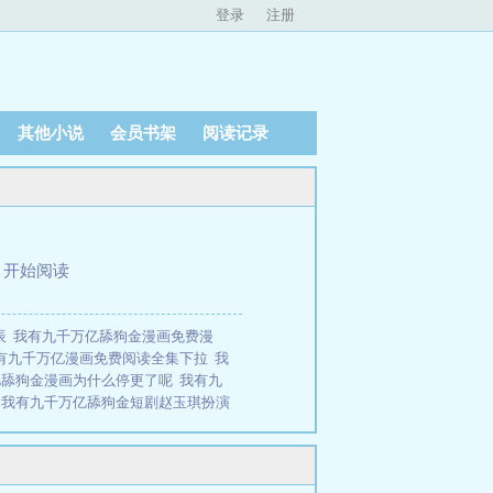
登录
注册
其他小说
会员书架
阅读记录
、
开始阅读
辰
我有九千万亿舔狗金漫画免费漫
有九千万亿漫画免费阅读全集下拉
我
亿舔狗金漫画为什么停更了呢
我有九
谁
我有九千万亿舔狗金短剧赵玉琪扮演
男主拿一血
我有九千万亿舔狗金的故
乐是谁扮演的
我有九千万亿舔狗金
陈远弹琴分别是哪一章
我有九千万亿
千万亿舔狗金 1748
我有九千万亿舔