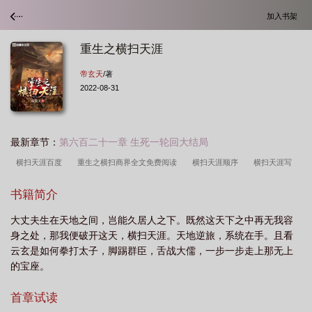
加入书架
重生之横扫天涯
帝玄天
/著
2022-08-31
最新章节：
第六百二十一章 生死一轮回大结局
横扫天涯百度
重生之横扫商界全文免费阅读
横扫天涯顺序
横扫天涯写
的
横扫天涯全部作品
重生之横扫天涯 帝玄天
重生之横扫天涯TXT
重
书籍简介
生之横扫商界笔趣阁最新章节列表
横扫天涯新书
横扫天涯的好看吗
重生之
大丈夫生在天地之间，岂能久居人之下。既然这天下之中再无我容
横扫三国
作者横扫天涯
横扫天涯吧
重生之横扫全球免费
横扫天
身之处，那我便破开这天，横扫天涯。天地逆旅，系统在手。且看
涯
重生之横扫娱乐圈
横扫天涯的最新
横扫天涯全集
横扫天涯的
重
云玄是如何拳打太子，脚踢群臣，舌战大儒，一步一步走上那无上
生之横扫天涯百度百科
重生之横扫天涯免费阅读
横扫天涯的新书
重生之横
的宝座。
扫天下
穿越之横扫天下
重生之横扫娱乐圈全文阅读
首章试读