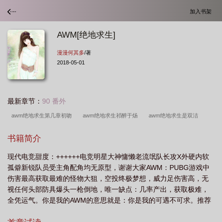
加入书架
AWM[绝地求生]
漫漫何其多
/著
2018-05-01
最新章节：
90 番外
awm绝地求生第几章初吻
awm绝地求生祁醉于炀
awm绝地求生是双洁
吗
awm绝地求生车在哪一章
awm绝地求生85章补车
awm绝地求生77章补
书籍简介
车
awm绝地求生免费观看
awm绝地求生惩罚车
awm绝地求生简
现代电竞甜度：++++++电竞明星大神慵懒老流氓队长攻X外硬内软
介
awm绝地求生哪一章在一起
awm绝地求生车文在哪一章
awm绝地求生
孤僻新锐队员受主角配角均无原型，谢谢大家AWM：PUBG游戏中
未删减版
awm绝地求生百度TXT
awm绝地求生86章微博截图
awm绝地求
伤害最高获取最难的怪物大狙，空投终极梦想，威力足伤害高，无
生TXT免费
awm绝地求生什么时候写的
awm绝地求生主角是谁
awm绝地
视任何头部防具爆头一枪倒地，唯一缺点：几率产出，获取极难，
全凭运气。你是我的AWM的意思就是：你是我的可遇不可求。推荐
求生漫画
awm绝地求生漫画免费观看
awm绝地求生广播剧
awm绝地求生
cp千鹤的现代甜文—gt;《迪奥先生》专栏，求收养
笔趣阁无弹窗
awm绝地求生百度资源
awm绝地求生是be还是he
awm绝地