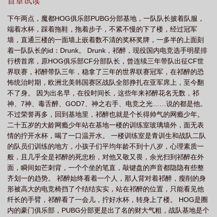
首章试读
求生全文无删减百度
awm绝地求生85章微博截图
awm绝地求生微博
下午两点，魔都HOG俱乐部PUBG分部基地，一队队长披着队服，
车
awm绝地求生于炀
awm绝地求生77章完整版
awm绝地求生肉在哪几
端着水杯，踩着拖鞋，拖着步子，不紧不慢的下了楼，经过冠军
章
awm绝地求生txt百度
awm绝地求生全文+番外免费阅读在哪里可以看
墙，直通三楼的一面墙上嵌着数不清的奖杯奖牌，一多半的上面刻
着一队队长的id：Drunk。 Drunk，祁醉，现役国内电竞选手明星排
到
awm绝地求生在哪个软件看
awm绝地求生85章
awm绝地求生免费阅读
行榜首席，原HOG俱乐部CF分部队长，曾连续三年带队出征CF世
无删减
awm绝地求生人物介绍
awm绝地求生85章截图
awm绝地求生补车
界联赛，祁醉带队三年，稳拿了三年的世界联赛冠军，在祁醉的恐
63章
awm绝地求生微博截图
awm绝地求生百度百科
awm绝地求生晋江文
怖统治时期，欧洲北美韩国赛区战队全部挣扎在亚军席上，至今翻
不了身。 因为出名早，在役时间长，这些年来祁醉花名无数，祁
学城
awm绝地求生全文免费阅读
awm绝地求生是哪一年写的
awm绝地求
神、7神、毒舌醉、GOD7、神之右手、电竞之光……说的都是他。
生配音演员表
awm绝地求生是什么类型的
awm绝地求生于炀爸爸要钱是哪一
不过荣誉再多，回到基地里，祁醉也就是个长得帅气的网瘾少年。
章
awm绝地求生笔趣阁资源
awm绝地求生在哪里看
awm绝地求生未删减
二十五岁的大龄网瘾少年站在基地一楼的训练室玻璃墙外，面无表
版资源
情的拧开水杯，喝了一口温开水。 一楼训练室是青训生和战队二队
awm绝地求生第85章完整版
awm绝地求生车原文扩写
awm绝地求
的队员们训练的地方，小孩子们平均年龄不到十八岁，心理素质一
生谁写的
awm绝地求生TXT
awm绝地求生87章补车
awm绝地求生全文免
般，且几乎全是祁醉的死忠粉，对他又敬又畏，余光扫到祁醉在外
费阅读未删减
awm绝地求生车在哪几章
awm绝地求生
awm绝地求生讲的
面，瞬间如芒刺背，一个个坐的笔直，敲键盘的声音都隐隐有些整
什么
awm绝地求生车在第几章
awm绝地求生车微博截图
awm绝地求生广
齐划一的趋势。 祁醉始终看着一个人，那人背对着祁醉，瘦削的身
形被高大的电竞椅挡了个结结实实，站在祁醉的位置，只能看见他
播剧资源
awm绝地求生车
awm绝地求生漫画下拉式免费观看
awm绝地求
纤长的手臂，祁醉看了一会儿，拧好水杯，转身上了楼。 HOG是圈
生by漫漫何其多
awm绝地求生最猛的车
awm绝地求生全文 番外免费阅读在哪
内的豪门俱乐部，PUBG分部更是出了名的财大气粗，战队基地是个