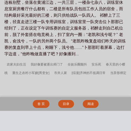
里可以看到
AWM[绝地求生
连栋别墅，坐落在黄浦江边，一共三层，一楼杂七杂八，训练室休
息室厨房餐厅什么都有，二楼是所有队员包括工作人员的宿舍，而
结构最好采光最好的三楼，则只供给战队一队四人。 祁醉上了三
楼，径直走进三楼一队专用训练室，训练室里一队突击位卜那那已
经到了，正在设定下午训练赛的自定义服务器，祁醉走到自己机位
前，脱了外套搭在电竞椅上，扫了室内一圈：“老凯和浅兮呢？” 老
凯，俞浅兮，一队的另外两个队员。 “老凯昨晚复盘咱们昨天的训练
赛的复盘到早上十点，刚睡下，浅兮他……”卜那那盯着屏幕，边打
字边道，“他昨晚做直播了吧？好像播到...
农家夫妇生活
我好像要被逐出师门了
全娱乐圈颤抖
安乐死
春天里的小樱
桃
重生之农村小军嫂[男变女]
市井人家
[综漫]齐神的不低调日常
当异形绑定
了救世系统
[综英美]神偷游戏
［娱乐圈BTS］花样年华
[综武侠]美貌如我
囚
湖
渣攻们全都追上来求复合
[综]变种人富江
鱼不服
[综英美]逆转未来
宠
上天[娱乐圈]
亲爱的主刀医生
被儿子亲爹找上门后
宋暖顾时无删减原版
宋
首 页
目录
阅读
暖顾时军婚高干文
互为囚宠gl
江教授的日常生活肉馅水饺
林笑by孟安离笔趣
阁无弹窗
睡了清冷学霸就跑之后by荤素搭配
她的追捕名单
足交俱乐部
大
G，咖啡机与哥布林
表演系女大学生的淫乱性爱生活