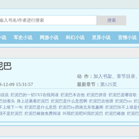
搜索
小说
军史小说
网游小说
科幻小说
灵异小说
言情小说
泥巴
动 作：
加入书架
、
章节目录
2-09 15:31:57
最新章节：
第125页
的说说
烂泥巴的一切TXT在线阅读
烂泥巴木吉他
烂泥巴拼音
烂泥巴是哪首歌
巴抬着头
身上还裹着烂泥巴
烂泥巴是什么意思啊
烂泥巴吉他谱
烂泥巴txt
烂
不上墙下一句
烂泥巴是什么意思
烂泥巴by西南北东笔趣阁
烂泥巴扶不上墙是
我不是烂泥巴
烂泥巴椿旗免费阅读
叫我烂泥吧叫我烂泥巴
烂泥巴椿旗
烂泥
巴一切笔趣阁
烂泥巴by
烂泥巴糊不上墙
烂泥巴怎么洗干净
烂泥巴陈楚生
烂
巴有什么用
烂泥巴 椿旗
烂泥巴扶不上墙的图片
烂泥巴歌曲
烂泥巴树
烂泥巴
烂泥巴事件by东南西北笔趣阁
烂泥巴一切by西南北东
烂泥巴路图片
烂泥巴里
东北全文
烂泥巴by椿琪写了什么
手上还裹着烂泥巴
烂泥巴掉裤裆
烂泥巴的