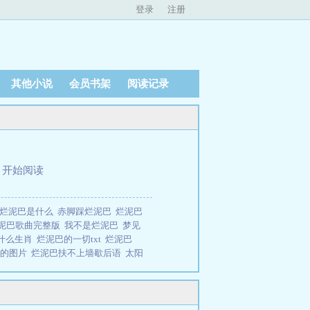
登录
注册
其他小说
会员书架
阅读记录
、
开始阅读
烂泥巴是什么
赤脚踩烂泥巴
烂泥巴
泥巴歌曲完整版
我不是烂泥巴
梦见
什么生肖
烂泥巴的一切txt
烂泥巴
巴的图片
烂泥巴扶不上墙歇后语
太阳
泥巴乐队
烂泥巴西南北东TXT地
配不上玫瑰花
烂泥巴一切
烂泥巴扶不
种星斗
烂泥巴扶不上墙上一句
烂泥
意思
烂泥巴的一切by西南东北全文免