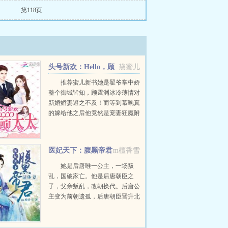
第118页
头号新欢：Hello，顾
黛蜜儿
太太
推荐蜜儿新书她是翟爷掌中娇
整个御城皆知，顾霆渊冰冷薄情对
新婚娇妻避之不及！而等到慕晚真
的嫁给他之后他竟然是宠妻狂魔附
体，在他心里，全世界的财富都不
及他心中的一个慕晚。有人问顾先
生，像您这样集万千宠爱于一身的
医妃天下：腹黑帝君
m檀香雪
人，可有什么...
请休妻
她是后唐唯一公主，一场叛
乱，国破家亡。他是后唐朝臣之
子，父亲叛乱，改朝换代。后唐公
主变为前朝遗孤，后唐朝臣晋升北
周太子，他们之间命运互换。逃命
时不慎掉落山下，再醒来她失去原
本记忆，隐世村落习得一身岐黄之