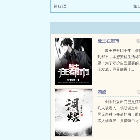
第121页
第1
魔王在都市
魔王被封印千年，借
到都市，本想安稳生活却
愿！为了守护自己重要的
王发威，灵界颠覆！...
洞螟
剑未配妥出门已是江
凡人被卷入一场阴谋之中
局无奈种下夺命怪虫，而
踏入修真界，并借螟虫之
一条独属于主角的修真之路。