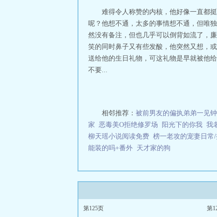
费阅读
烂泥巴全
难得令人称赞的内核，他好像一直都挺
子
烂泥巴by椿
呢？他想不通，太多的事情想不通，但唯独
巴路怎么形容
烂
然没有备注，但也几乎可以倒背如流了，廉
我烂泥巴
裹着烂
笑的同时鼻子又有些发酸，他突然又想，或
巴糊不上墙是什
泥巴
烂泥巴根的
送给他的生日礼物，可这礼物是早就被他给
抬着头是什么歌
不要...
一无所有，有尊
的。标签：纯爱现
相邻推荐：
被前男友的偏执弟弟一见钟
家
恶毒美O拒绝修罗场
阳光下的你我
我
柳天瑶小说阅读免费
榜一老攻的宠妻日常
能装的吗+番外
天才家的狗
第125页
第1