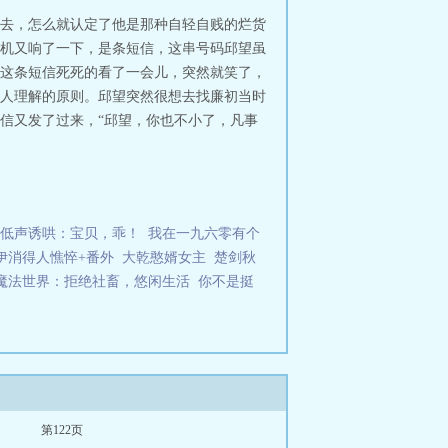
歌词是谁写的
烂泥巴扶不上墙的句
去，怎么就认定了他是那种自轻自贱的烂货
被我捡回家
烂泥巴糊墙的歇后语
烂泥
机又响了一下，是条短信，这串号码邱望虽
歌曲我不是烂泥巴
烂泥巴现场
你叫
这条短信死死的看了一会儿，突然就笑了，
旗讲了啥
烂泥巴是哪首歌的歌词
烂泥
人理解的原则。邱望突然很想去找廉初当时
歌词是什么歌曲
烂泥巴树图片
叫我烂
唱完整版
烂泥巴扶不上墙图片
烂泥巴
信又发了过来，“邱望，你也不小了，凡事
钱就可以玩你，你怎么不早说？”廉初
却发现爱情这东西是廉初最不需要
低声诱哄：宝贝，乖！
我在一九六零有个
伊消得人憔悴+番外
大乾憨婿女主
楚剑秋
魔法世界：拒绝社畜，悠闲生活
你不是挺
第122页