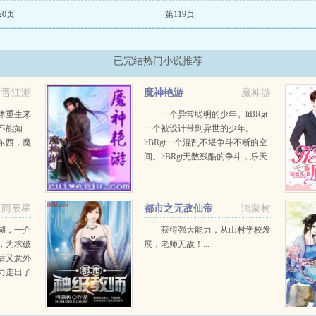
20页
第119页
已完结热门小说推荐
谢晋江潮
魔神艳游
魔神游
体重生来
一个异常聪明的少年。ltBRgt
不能如
一个被设计带到异世的少年。
东西，魔
ltBRgt一个混乱不堪争斗不断的空
间。ltBRgt无数残酷的争斗，乐天
少年终成一代魔神！ltBRgt带着无
数红颜知己逍遥异世的故事。lt...
伏雨辰星
都市之无敌仙帝
鸿蒙树
湖，一介
获得强大能力，从山村学校发
，为求破
展，老师无敌！...
后又意外
力走出了
...