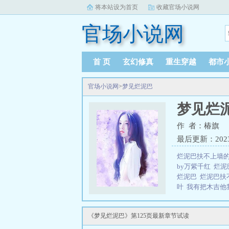
将本站设为首页
收藏官场小说网
官场小说网
首 页
玄幻修真
重生穿越
都市
官场小说网
>
梦见烂泥巴
梦见烂
作 者：椿旗
最后更新：2023-1
烂泥巴扶不上墙
by万紫千红
烂泥
烂泥巴
烂泥巴扶
叶
我有把木吉他
花与烂泥巴
烂泥
址
抬着头
烂泥
《梦见烂泥巴》第125页最新章节试读
上墙是什么意思
巴的一切by西南