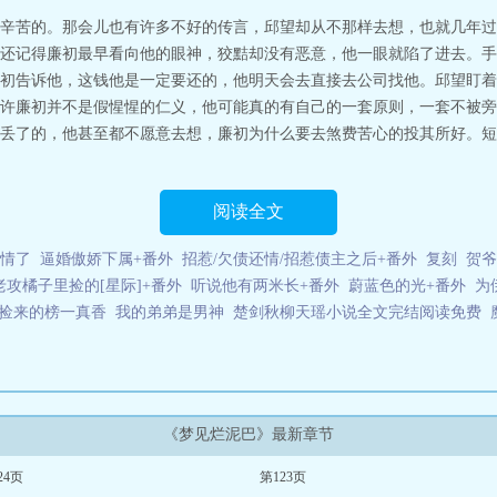
部番外篇
烂泥巴是谁唱的
歌词身上还裹着烂泥巴
烂泥巴的一生
烂泥巴这首
辛苦的。那会儿也有许多不好的传言，邱望却从不那样去想，也就几年过
琪全文免费阅读
烂泥巴种荷花
烂泥巴歌词的歌叫什么
烂泥巴什么意思
小黄你
还记得廉初最早看向他的眼神，狡黠却没有恶意，他一眼就陷了进去。手
泥巴歌词
烂泥巴树的功效
烂泥巴讲的什么
烂泥巴抬着头的歌词
烂泥巴图片
初告诉他，这钱他是一定要还的，他明天会去直接去公司找他。邱望盯着
泥巴
烂泥巴by椿旗写了什么
我是泥巴不知名的烂泥巴
烂泥巴路
烂泥巴by椿
许廉初并不是假惺惺的仁义，他可能真的有自己的一套原则，一套不被旁
么意思
让花成花让树成树让烂泥巴成烂泥巴
烂泥巴树根的功效与作用
烂泥巴
神奇功效
烂泥巴扶不上墙
烂泥巴扶墙下一句是什么
烂泥巴by椿旗
烂泥巴原
丢了的，他甚至都不愿意去想，廉初为什么要去煞费苦心的投其所好。短
烂泥巴的一切
深情野狗攻×苦命决绝受一个理想至上，一个只想活着。“既然有
严，但是尊严对于廉初算不了什么。邱望什么都有，也想要点从一而终的爱情，
代都市完结B强强年下虐恋现实又酸爽苦命人不是白月光，只是滩烂泥巴/p
阅读全文
情了
逼婚傲娇下属+番外
招惹/欠债还情/招惹债主之后+番外
复刻
贺爷
老攻橘子里捡的[星际]+番外
听说他有两米长+番外
蔚蓝色的光+番外
为
/捡来的榜一真香
我的弟弟是男神
楚剑秋柳天瑶小说全文完结阅读免费
《梦见烂泥巴》最新章节
24页
第123页