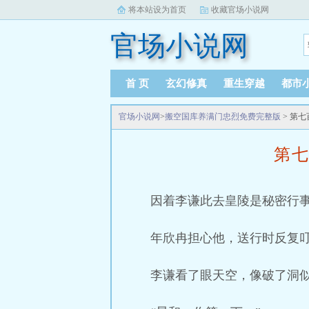
将本站设为首页
收藏官场小说网
官场小说网
首 页
玄幻修真
重生穿越
都市
官场小说网
>
搬空国库养满门忠烈免费完整版
> 第
第七
因着李谦此去皇陵是秘密行
年欣冉担心他，送行时反复
李谦看了眼天空，像破了洞