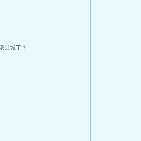
该出城了？”