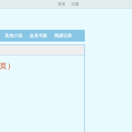
登录
注册
其他小说
会员书架
阅读记录
1页）