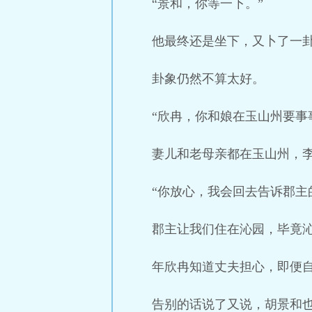
“景和，你等一下。”
他最终还是坐下，又卜了一
卦象仍然不算太好。
“欣冉，你和娘在玉山州要事
妻儿和老母亲都在玉山州，
“你放心，我会回去告诉郡主
郡主让我们住在沁园，毕竟沁
年欣冉知道丈夫担心，即便
告别的话说了又说，胡景和