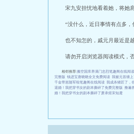
宋九安担忧地看着她，将她
“没什么，近日事情有点多，
也不知怎的，戚元月最近是
请勿开启浏览器阅读模式，
相邻推荐:
搬空国库养满门忠烈笔趣阁在线阅
完整版
钱进宝唐晓晓全文免费阅读
我被元首缠上
千金带崽随军啦笔趣阁在线阅读
我成杀猪匠了，
退婚！我把穿书女的剧本撕碎了免费完整版
撸遍
婚！我把穿书女的剧本撕碎了萧承煜宋知鸢