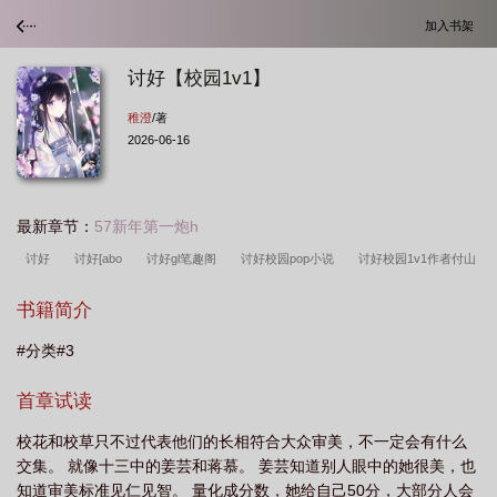
加入书架
讨好【校园1v1】
稚澄
/著
2026-06-16
最新章节：
57新年第一炮h
讨好
讨好[abo
讨好gl笔趣阁
讨好校园pop小说
讨好校园1v1作者付山
妮
书籍简介
#分类#3
首章试读
校花和校草只不过代表他们的长相符合大众审美，不一定会有什么
交集。 就像十三中的姜芸和蒋慕。 姜芸知道别人眼中的她很美，也
知道审美标准见仁见智。 量化成分数，她给自己50分，大部分人会