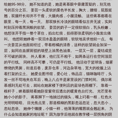
给她95-98分。 她不知道的是，她是蒋慕眼中毋庸置疑的，别无他
号的百分之百。 姜芸一头柔软的栗色半长发，胸大，腰细，屁股挺
翘，双腿纤长却并不干瘦，大腿肉感，小腿流畅。 这些蒋慕都看在
眼里，每一天，每一天。 那双狭长冷淡的眼睛看似古井无波，实则
时刻压抑着黑洞般的欲望。 姜芸的奶子一定很软很白，乳头粉嫩，
他想张开手指一整个罩住，掐出红痕，掐得那张柔弱的小脸发出痛
叫。 他想听她睁着一双泪水盈盈的眼睛，软软地哀求他轻一点。 每
一次姜芸从他面前经过，带着柑橘的清香，这样的欲望就会加深一
层，如同在血腥斑驳的墙壁上涂黑色油漆。 一层又一层，凝结成坚
不可破的斑块。 外人看来，他们互不相干，如两条运行在空间顶层
的平行线。 同样高不可攀，可仍是平行线。 他活动于篮球场，烟雾
缭绕的男厕，街道后巷，废弃仓库，河边杂草地，宽大的校服上沾
着打架的尘土。 她爱去图书馆，爱心社，饰品店，猫咪咖啡厅，头
发一丝不苟地夹在耳后，晚上八点半是家里设的门禁时间。 偶尔蒋
慕感到无处可去，就站在她家楼下便利店的蓝绿色雨棚下。 靠着一
根杆子，眯着眼睛看她卧室窗帘后透出的暖黄色台灯光。 光芒里有
她小小的影子。 蒋慕脚下一地抽过的烟头，嘴上叼着一根，红色火
光明明暗暗。 目光焦点里，那道模糊的黑影忽远忽近，忽大忽小，
忽站忽坐。 她伸个懒腰，小猫一样，他薄薄的嘴唇就会翘起来。 为
什么会知道她家的地址呢？ 因为放学后他就在教学楼一层拐角的阴