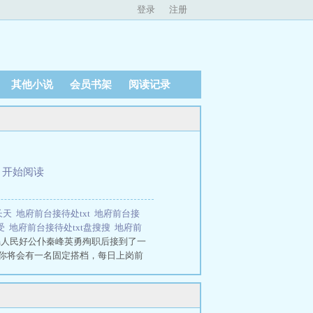
登录
注册
其他小说
会员书架
阅读记录
、
开始阅读
长天
地府前台接待处txt
地府前台接
受
地府前台接待处txt盘搜搜
地府前
s.com人民好公仆秦峰英勇殉职后接到了一
、你将会有一名固定搭档，每日上岗前
作，能动手绝对不吵吵，请务必在你
这招的啥前台？答：地府前台接待
厉鬼的时候都那么温柔。我每天和他
地府前台接待处谁是攻 地府前台接待