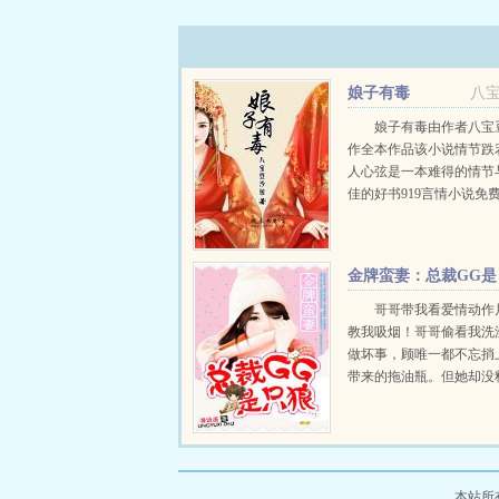
娘子有毒
八
娘子有毒由作者八宝
作全本作品该小说情节跌
人心弦是一本难得的情节
佳的好书919言情小说免
子有毒全文无弹窗的纯文
读。...
金牌蛮妻：总裁GG是
只狼
哥哥带我看爱情动作
教我吸烟！哥哥偷看我洗
做坏事，顾唯一都不忘捎
带来的拖油瓶。但她却没
临不是闷油瓶，他是只腹
临你给我滚出去！她缩...
本站所