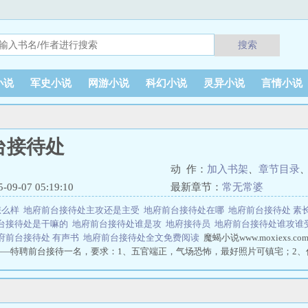
搜索
小说
军史小说
网游小说
科幻小说
灵异小说
言情小说
台接待处
动 作：
加入书架
、
章节目录
9-07 05:19:10
最新章节：
常无常婆
怎么样
地府前台接待处主攻还是主受
地府前台接待处在哪
地府前台接待处 素
台接待处是干嘛的
地府前台接待处谁是攻
地府接待员
地府前台接待处谁攻谁
府前台接待处 有声书
地府前台接待处全文免费阅读
魔蝎小说www.moxiex
——特聘前台接待一名，要求：1、五官端正，气场恐怖，最好照片可镇宅；2
世界第一好，我要每天都爱他，千万不能放他出去吓鬼；3、待人接物真诚不做
一切敌人，且你将代表我司形象，砍人动作务必优雅帅气。秦峰（懵逼）：你们
来……秦峰（鬼生圆满.jpg）：我搭档世界第一好！他超温柔，连手撕闹事儿
，建设和谐阴间指日可待！同事反派：不敢动不敢动！地府前台接待处百度云 