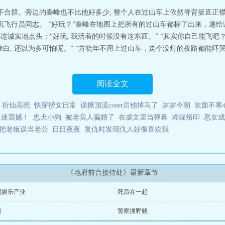
接待处txt 素长天
不合群。旁边的秦峰也不比他好多少, 整个人在过山车上依然脊背挺直正襟
机飞行员同志。 “好玩？”秦峰在地图上把所有的过山车都标了出来，递给
连诚实地点头：“好玩, 我活着的时候没有这东西。” “其实你自己能飞吧？
白, 还以为多可怕呢。” “方晓年不用上过山车，走个没灯的夜路都能吓哭
阅读全文
祈仙高照
快穿捞女日常
误撩顶流coser后他掉马了
岁岁今朝
吹面不寒心
人迷震撼！
忠犬小狗
被老实人骗婚了
在虐文里当弹幕
蝴蝶烙印
恶女成
把老板误当老公
日日夜夜
复仇时发现仇人好像喜欢我
《地府前台接待处》最新章节
间娱乐产业
死后在一起
撕
警察抓野赌