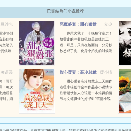
已完结热门小说推荐
宝豆沙包
恶魔盛宠：甜心狠嚣
立迩
张！
豆沙包创
你惹火我了，今晚独守空房！
宕起伏扣
她嚣张的冲着他吼他是曾经的王
与文笔俱
者，可是，只有在她面前，分分秒
费提供娘
秒怂成了狗。化身小奶狗的时候嗯
字在线阅
老婆我错了，我再也不敢了，原谅
我吧化身小狼狗的时候抱歉...
凌语溪
甜心暖妻：高冷总裁
暖小喵
宠上天
片！哥哥
甜心暖妻高冷总裁宠上天由作
澡！每次
者暖小喵创作全本作品该小说情节
上她后爸
跌宕起伏扣人心弦是一本难得的情
料到，顾
节与文笔俱佳的好书919言情小说
黑狼。顾
免费提供甜心暖妻高冷总裁宠上天
全文无弹窗的纯文字在线阅读。...
有小说为转载作品，所有章节均由网友上传，转载至本站只是为了宣传本书让更多读