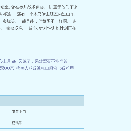
危坐, 像在参加战术例会。 以至于他们下来
谢祁连，“还有一个木乃伊主题室内过山车,
”秦峰笑。 “能是能，但氛围不一样啊。”谢
。”秦峰叹息，“放心, 针对性训练计划正在
上月 gb
又饿了，果然漂亮不能当饭
双OO恋
病美人的反派虫口服液
S级机甲
送货上门
游戏币