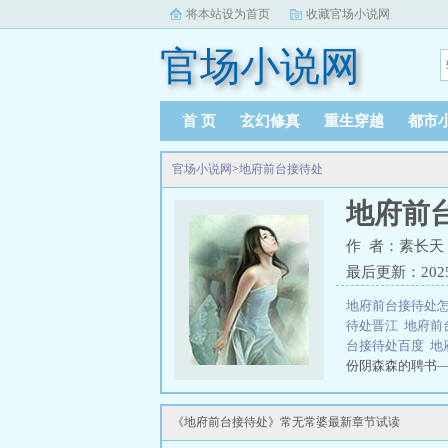
将本站设为首页
收藏官场小说网
官场小说网
首 页
玄幻修真
重生穿越
都市
官场小说网
>
地府前台接待处
地府前
作 者：素长天
最后更新：2025-0
地府前台接待处
待处晋江
地府前
台接待处百度
地
份阴森森的聘书
需牢记：我搭档
搭档出手前砍光
《地府前台接待处》常无常婆最新章节试读
处，欢迎入职！后
出任务都干劲十足