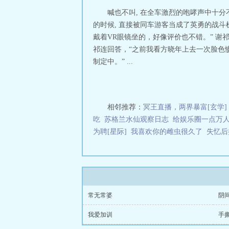
处素长天 地府前台
喊也不叫, 在全车激烈的咆哮声中十分
的时候, 直接被同车游客当成了英勇的战斗
戴着VR眼镜坐的，好像评价也不错。” 谢祁
祁连回答，“之前我看方晓年上去一次脸色惨
制定中。” ...
相邻推荐：
冥王直播，两界暴富[玄学]
吃
苏格兰水仙观察日志
给娱乐圈一点万
为聘[星际]
我喜欢你的雌虫很久了
失忆后
常无常婆
阴
我爱加训
手