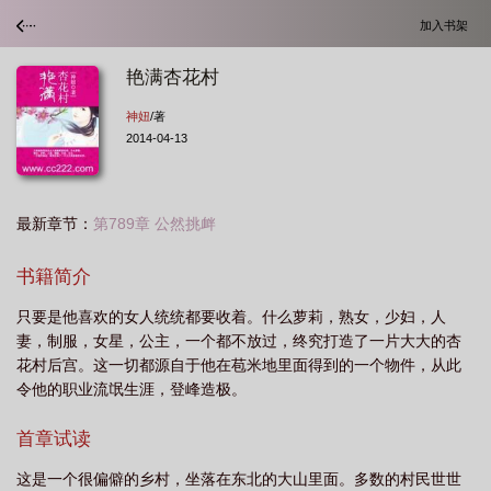
加入书架
艳满杏花村
神妞
/著
2014-04-13
最新章节：
第789章 公然挑衅
书籍简介
只要是他喜欢的女人统统都要收着。什么萝莉，熟女，少妇，人
妻，制服，女星，公主，一个都不放过，终究打造了一片大大的杏
花村后宫。这一切都源自于他在苞米地里面得到的一个物件，从此
令他的职业流氓生涯，登峰造极。
首章试读
这是一个很偏僻的乡村，坐落在东北的大山里面。多数的村民世世