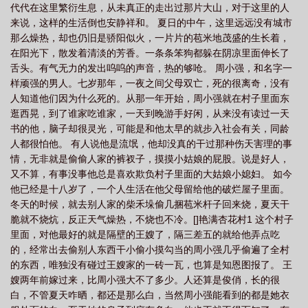
代代在这里繁衍生息，从未真正的走出过那片大山，对于这里的人
来说，这样的生活倒也安静祥和。 夏日的中午，这里远远没有城市
那么燥热，却也仍旧是骄阳似火，一片片的苞米地茂盛的生长着，
在阳光下，散发着清淡的芳香。一条条笨狗都躲在阴凉里面伸长了
舌头。有气无力的发出呜呜的声音，热的够呛。 周小强，和名字一
样顽强的男人。七岁那年，一夜之间父母双亡，死的很离奇，没有
人知道他们因为什么死的。从那一年开始，周小强就在村子里面东
逛西晃，到了谁家吃谁家，一天到晚游手好闲，从来没有读过一天
书的他，脑子却很灵光，可能是和他太早的就步入社会有关，同龄
人都很怕他。 有人说他是流氓，他却没真的干过那种伤天害理的事
情，无非就是偷偷人家的裤衩子，摸摸小姑娘的屁股。说是好人，
又不算，有事没事他总是喜欢欺负村子里面的大姑娘小媳妇。 如今
他已经是十八岁了，一个人生活在他父母留给他的破烂屋子里面。
冬天的时候，就去别人家的柴禾垛偷几捆苞米杆子回来烧，夏天干
脆就不烧炕，反正天气燥热，不烧也不冷。[]艳满杏花村1 这个村子
里面，对他最好的就是隔壁的王嫂了，隔三差五的就给他弄点吃
的，经常出去偷别人东西干小偷小摸勾当的周小强几乎偷遍了全村
的东西，唯独没有碰过王嫂家的一砖一瓦，也算是知恩图报了。 王
嫂两年前嫁过来，比周小强大不了多少。人还算是俊俏，长的很
白，不管夏天咋晒，都还是那么白，当然周小强能看到的都是她衣