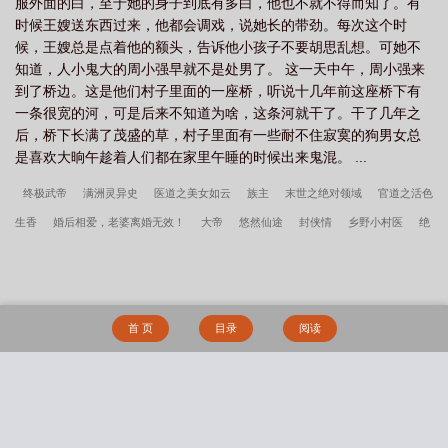
服外面的白，至于她的身子到底有多白，他也不就不得而知了。有
时候王嫂送东西过来，他都会调戏，说她长的带劲。每次这个时
候，王嫂总是点着他的额头，告诉他小孩子不要胡思乱想。可她不
知道，人小鬼大的周小强早就不是处男了。 这一天中午，周小强来
到了桥边。这是他们村子里面的一座桥，听说十几年前这座桥下有
一条很宽的河，可是后来不知道为啥，这条河就干了。干了几年之
后，桥下长满了茂盛的草，村子里面有一些耐不住寂寞的狗男女总
是喜欢大晌午趁着人们都在家里午睡的时候出来鬼混。 ...
终极武帝
满洲灵异史
医道之美女如云
族主
末世之绝对领域
官道之活色
生香
婚后相爱，老婆离婚无效！
大帝
悠然仙途
封侠情
乡野小村医
绝
品邪少封神录
逆袭的死后世界战线
飞司令
吞灵神体
光路星途
超级玉璧
心道
我真是女明星
玄霸九天
宋暖顾时无删减原版
宋暖顾时军婚高干文
互为囚宠gl
江教授的日常生活肉馅水饺
林笑by孟安离笔趣阁无弹窗
睡了清冷
首 页
目录
阅读
学霸就跑之后by荤素搭配
她的追捕名单
足交俱乐部
大G，咖啡机与哥布林
表演系女大学生的淫乱性爱生活
搜 索