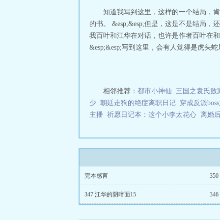
知道我写到这里，这样的一个结局，肯定
的书。 &esp;&esp;但是，这是不是结
我百叶和江华在对话，也许是作者百叶在和宇宙神
&esp;&esp;写到这里，会有人觉得是虎头蛇
相邻推荐：
都市小神仙
三国之袁氏败
少
朝廷走狗的绝症离职日记
穿成反派bos
主播
祈愿日记本：这个小李太花心
离婚
完本感言
35
347 江华的阴暗面15
34