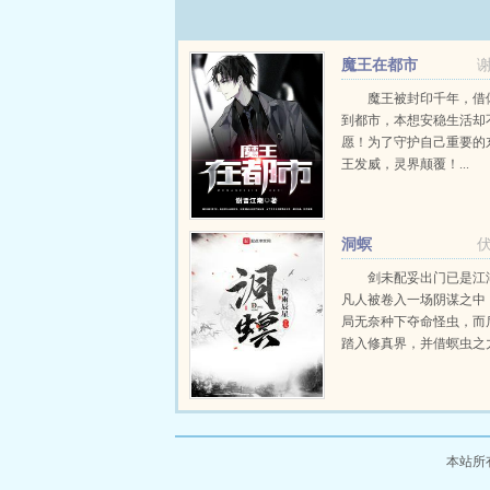
魔王在都市
魔王被封印千年，借
到都市，本想安稳生活却
愿！为了守护自己重要的
王发威，灵界颠覆！...
洞螟
剑未配妥出门已是江
凡人被卷入一场阴谋之中
局无奈种下夺命怪虫，而
踏入修真界，并借螟虫之
一条独属于主角的修真之路。
本站所