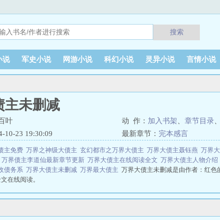
搜索
小说
军史小说
网游小说
科幻小说
灵异小说
言情小说
债主未删减
百叶
动 作：
加入书架
、
章节目录
0-23 19:30:09
最新章节：
完本感言
债主免费
万界之神级大债主
玄幻都市之万界大债主
万界大债主聂钰燕
万界
t
万界债主李道仙最新章节更新
万界大债主在线阅读全文
万界大债主人物介
收债务系
万界大债主未删减
万界最大债主
万界大债主未删减是由作者：红色
全文在线阅读。
小说网 网址：www.gc518.net万界大债主