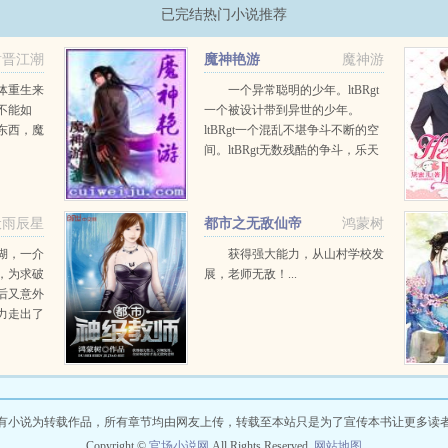
已完结热门小说推荐
谢晋江潮
魔神艳游
魔神游
体重生来
一个异常聪明的少年。ltBRgt
不能如
一个被设计带到异世的少年。
东西，魔
ltBRgt一个混乱不堪争斗不断的空
间。ltBRgt无数残酷的争斗，乐天
少年终成一代魔神！ltBRgt带着无
数红颜知己逍遥异世的故事。lt...
伏雨辰星
都市之无敌仙帝
鸿蒙树
湖，一介
获得强大能力，从山村学校发
，为求破
展，老师无敌！...
后又意外
力走出了
...
有小说为转载作品，所有章节均由网友上传，转载至本站只是为了宣传本书让更多读
Copyright ©
官场小说网
All Rights Reserved.
网站地图