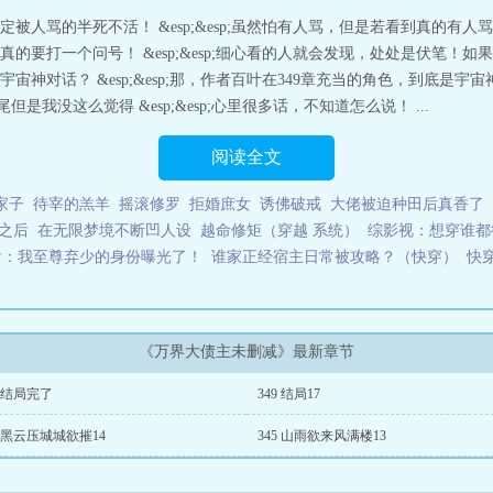
被人骂的半死不活！ &esp;&esp;虽然怕有人骂，但是若看到真的有
局，还真的要打一个问号！ &esp;&esp;细心看的人就会发现，处处是伏笔
对话？ &esp;&esp;那，作者百叶在349章充当的角色，到底是宇宙神还
尾但是我没这么觉得 &esp;&esp;心里很多话，不知道怎么说！ ...
阅读全文
家子
待宰的羔羊
摇滚修罗
拒婚庶女
诱佛破戒
大佬被迫种田后真香了
s之后
在无限梦境不断凹人设
越命修矩（穿越 系统）
综影视：想穿谁都
后：我至尊弃少的身份曝光了！
谁家正经宿主日常被攻略？（快穿）
快
《万界大债主未删减》最新章节
0 结局完了
349 结局17
6 黑云压城城欲摧14
345 山雨欲来风满楼13