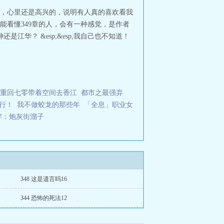
人骂，心里还是高兴的，说明有人真的喜欢看我
！如果能看懂349章的人，会有一种感觉，是作者
是江华？ &esp;&esp;我自己也不知道！
重回七零带着空间去香江
都市之最强弃
行！
我不做蛟龙的那些年
「全息」职业女
穿：炮灰街溜子
348 这是遗言吗16
344 恐怖的死法12