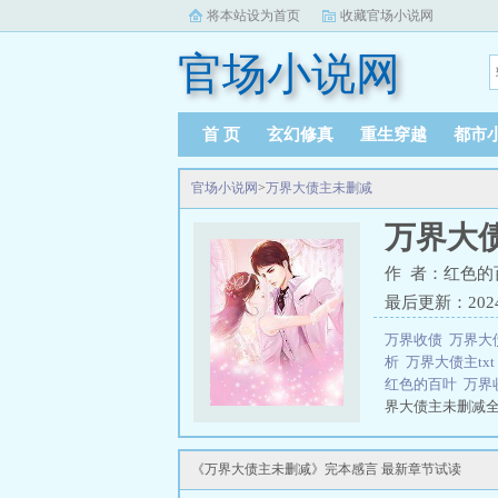
将本站设为首页
收藏官场小说网
官场小说网
首 页
玄幻修真
重生穿越
都市
官场小说网
>
万界大债主未删减
万界大
作 者：红色的
最后更新：2024-1
万界收债
万界大
析
万界大债主tx
红色的百叶
万界
界大债主未删减
三秒记住本站：官场
《万界大债主未删减》完本感言 最新章节试读