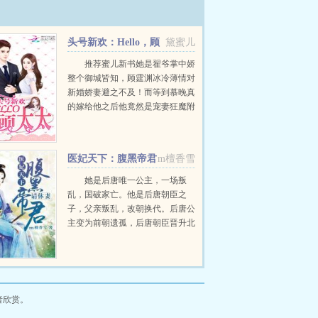
头号新欢：Hello，顾
黛蜜儿
太太
推荐蜜儿新书她是翟爷掌中娇
整个御城皆知，顾霆渊冰冷薄情对
新婚娇妻避之不及！而等到慕晚真
的嫁给他之后他竟然是宠妻狂魔附
体，在他心里，全世界的财富都不
及他心中的一个慕晚。有人问顾先
生，像您这样集万千宠爱于一身的
医妃天下：腹黑帝君
m檀香雪
人，可有什么...
请休妻
她是后唐唯一公主，一场叛
乱，国破家亡。他是后唐朝臣之
子，父亲叛乱，改朝换代。后唐公
主变为前朝遗孤，后唐朝臣晋升北
周太子，他们之间命运互换。逃命
时不慎掉落山下，再醒来她失去原
本记忆，隐世村落习得一身岐黄之
术。乱世年间战火纷扰，加冠年
后...
者欣赏。